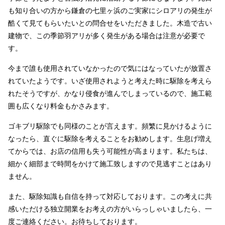
も知り合いの方から鎌倉の七里ヶ浜のご実家にシロアリの発生が
酷くて見てもらいたいとの問合せをいただきました。木造で古い
建物で、この季節羽アリが多く発生がある場合は注意が必要で
す。
今まで誰も使用されていなかったので気にはなっていたが放置さ
れていたようです。いざ使用されようと考えた時に駆除を考えら
れたそうですが、かなり侵食が進んでしまっているので、施工範
囲も広くなり料金もかさみます。
ゴキブリ駆除でも同様のことが言えます。頻繁に見かけるように
なったら、直ぐに駆除を考えることをお勧めします。生息げ増え
てからでは、お店の信用も失う可能性が高まります。私たちは、
細かく細部まで時間をかけて施工致しますので見逃すことはあり
ません。
また、駆除知識も自信を持って対応しております。この考えに共
感いただける独立開業をお考えの方がいらっしゃいましたら、一
度ご連絡ください。お待ちしております。