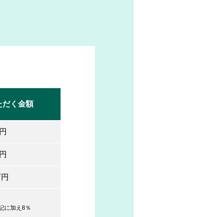
ただく金額
万円
万円
万円
記に加え8％