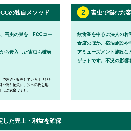
2
CCの独自メソッド
害虫で悩むお客
、害虫の巣を「FCCコー
飲食業を中心に法人のお
食店のほか、宿泊施設や
から侵入した害虫も確実
アミューズメント施設な
ゲットです。不況の影響
社で製造・販売しているオリジナ
餌や誘引物質に、脱水症状を起こ
トには安全です）。
定した売上・利益を確保