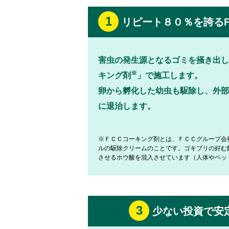
1
リピート８０％を誇るF
害虫の発生源となるゴミを掻き出し
※
キング剤
」で施工します。
卵から孵化した幼虫も駆除し、外部
に退治します。
※ＦＣＣコーキング剤とは、ＦＣＣグループ会
ルの駆除クリームのことです。ゴキブリの好む
させるホウ酸を混入させています（人体やペッ
3
少ない投資で安