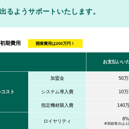
が出るようサポートいたします。
な初期費用
開業費用は200万円！
お支払いい
加盟金
50
ルコスト
システム導入費
10
指定機材購入費
140
8%
ロイヤリティ
本部総客分は上