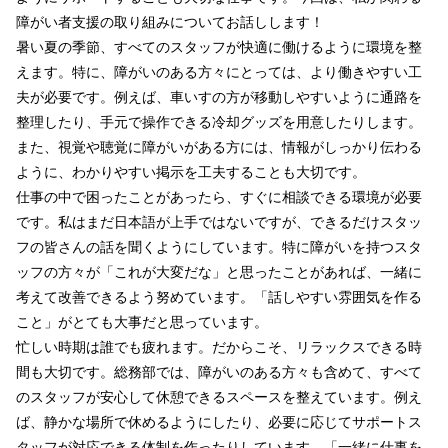
障がい者支援の取り組みについてお話しします！
暑い夏の季節、すべてのスタッフが快適に働けるように環境を整
えます。特に、障がいのある方々にとっては、より働きやすい工
夫が必要です。例えば、車いすの方が移動しやすいように通路を
整理したり、手元で操作できる冷却グッズを用意したりします。
また、視覚や聴覚に障がいがある方には、情報がしっかり伝わる
ように、わかりやすい掲示を工夫することも大切です。
仕事の中で困ったことがあったら、すぐに相談できる環境が必要
です。私はまだ日本語が上手ではないですが、できるだけスタッ
フの皆さんの話を聞くようにしています。特に障がいを持つスタ
ッフの方々が「これが大変だな」と思ったことがあれば、一緒に
考えて改善できるよう努めています。「話しやすい雰囲気を作る
こと」がとても大事だと思っています。
忙しい時期は誰でも疲れます。だからこそ、リラックスできる時
間も大切です。総務部では、障がいのある方々も含めて、すべて
のスタッフが安心して休憩できるスペースを整えています。例え
ば、静かな場所で休めるようにしたり、必要に応じてサポートス
タッフが対応できる体制を作ったりしています。「一緒に仕事を