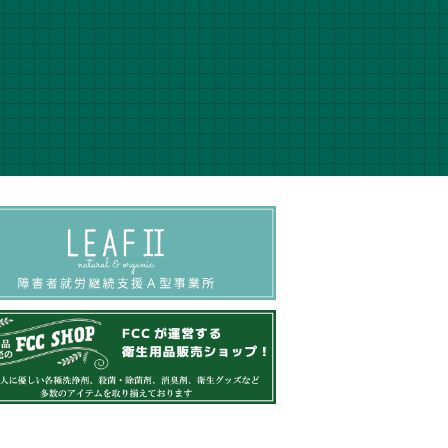
66-31-3164
 10：00～18：00