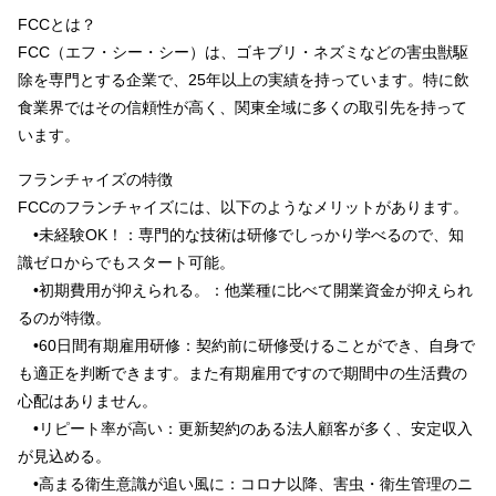
FCCとは？
FCC（エフ・シー・シー）は、ゴキブリ・ネズミなどの害虫獣駆
除を専門とする企業で、25年以上の実績を持っています。特に飲
食業界ではその信頼性が高く、関東全域に多くの取引先を持って
います。
フランチャイズの特徴
FCCのフランチャイズには、以下のようなメリットがあります。
•未経験OK！：専門的な技術は研修でしっかり学べるので、知
識ゼロからでもスタート可能。
•初期費用が抑えられる。：他業種に比べて開業資金が抑えられ
るのが特徴。
•60日間有期雇用研修：契約前に研修受けることができ、自身で
も適正を判断できます。また有期雇用ですので期間中の生活費の
心配はありません。
•リピート率が高い：更新契約のある法人顧客が多く、安定収入
が見込める。
•高まる衛生意識が追い風に：コロナ以降、害虫・衛生管理のニ